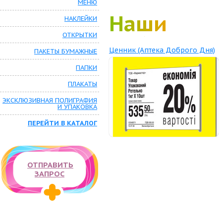
МЕНЮ
Наши
Наши
Наши
Наши
Наши
Наши
Наши
Наши
Наши
Наши
Наши
Наши
Наши
Наши
Наши
Наши
Наши
Наши
Наши
НАКЛЕЙКИ
ОТКРЫТКИ
работы
работы
работы
работы
работы
работы
работы
работы
работы
работы
работы
работы
работы
работы
работы
работы
работы
работы
работы
Ценник (Аптека Доброго Дня)
ПАКЕТЫ БУМАЖНЫЕ
ПАПКИ
ПЛАКАТЫ
ЭКСКЛЮЗИВНАЯ ПОЛИГРАФИЯ
И УПАКОВКА
ПЕРЕЙТИ В КАТАЛОГ
ОТПРАВИТЬ
ЗАПРОС